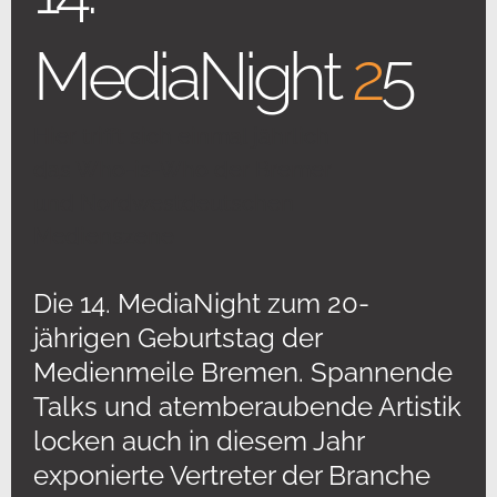
MediaNight
2
5
Hier trifft sich einmal jährlich
das Who-is-Who der Bremer
und Nordwestdeutschen
Medienszene
Die 14. MediaNight zum 20-
jährigen Geburtstag der
Medienmeile Bremen. Spannende
Talks und atemberaubende Artistik
locken auch in diesem Jahr
exponierte Vertreter der Branche